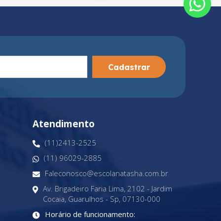
Cadastrar
Atendimento
(11)2413-2525
(11) 96029-2885
Faleconosco@escolanatasha.com.br
Av. Brigadeiro Faria Lima, 2102 - Jardim
Cocaia, Guarulhos - Sp, 07130-000
Horário de funcionamento: