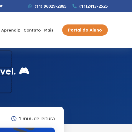
br
(11) 96029-2885
(11)2413-2525
Portal do Aluno
 Aprendiz
Contato
Mais
el. 🎮
1 min.
de leitura