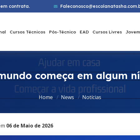
em contrata.
Faleconosco@escolanatasha.com.
nal
Cursos Técnicos
Pós-Técnico
EAD
Cursos Livres
Jovem
mundo começa em algum nív
Home
News
Notícias
em
06 de Maio de 2026