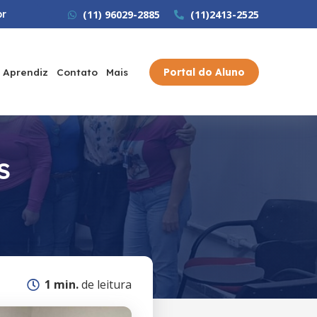
br
(11) 96029-2885
(11)2413-2525
Portal do Aluno
 Aprendiz
Contato
Mais
S
1 min.
de leitura