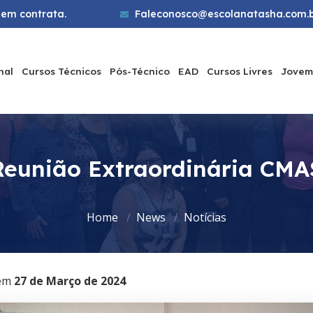
em contrata.
Faleconosco@escolanatasha.com.
nal
Cursos Técnicos
Pós-Técnico
EAD
Cursos Livres
Jovem
Reunião Extraordinária CMA
Home
News
Notícias
em
27 de Março de 2024