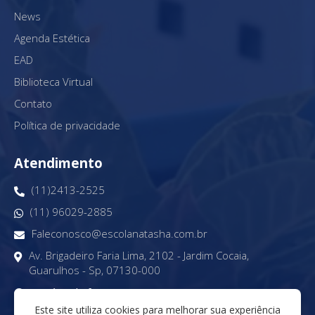
News
Agenda Estética
EAD
Biblioteca Virtual
Contato
Política de privacidade
Atendimento
(11)2413-2525
(11) 96029-2885
Faleconosco@escolanatasha.com.br
Av. Brigadeiro Faria Lima, 2102 - Jardim Cocaia,
Guarulhos - Sp, 07130-000
Horário de funcionamento:
De segunda à sexta, das 08h às 17h
Este site utiliza cookies para melhorar sua experiência